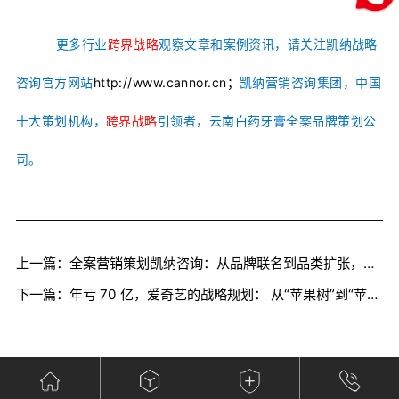
更多行业
跨界战略
观察文章和案例资讯，请关注凯纳战略
咨询官方网站
http://www.cannor.cn；
凯纳营销咨询集团，中国
十大策划机构，
跨界战略
引领者，云南白药牙膏全案品牌策划公
司。
上一篇：全案营销策划凯纳咨询：从品牌联名到品类扩张，茶饮品牌为什么集体玩跨界（三）
下一篇：年亏 70 亿，爱奇艺的战略规划： 从“苹果树”到“苹果园”，围绕IP构建泛娱乐生态