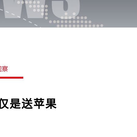
观察
仅仅是送苹果