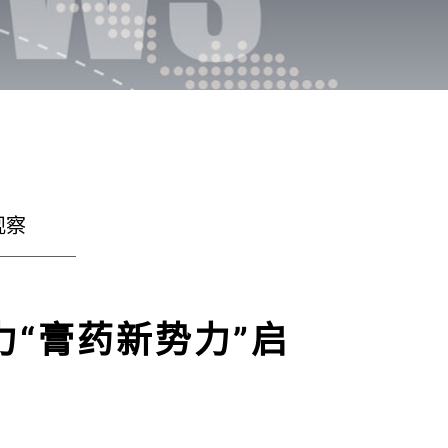
观察
力“膏药新势力”启