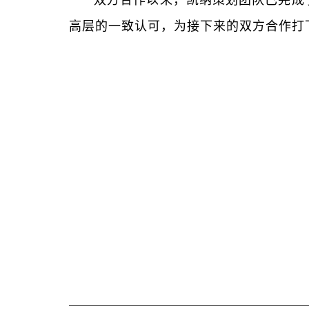
高层的一致认可，为接下来的双方合作打