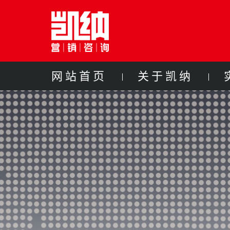
网站首页
关于凯纳