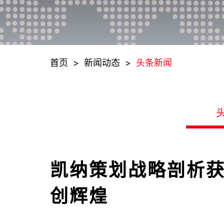
首页
>
新闻动态
>
头条新闻
凯纳策划战略剖析
创辉煌