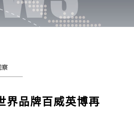
观察
世界品牌百威英博再