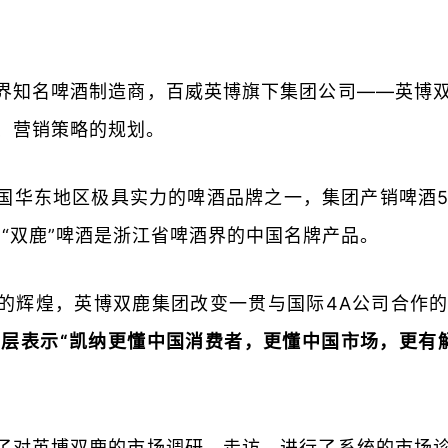
与世界知名啤酒制造商，百威英博旗下集团公司——英博
、营销策略的规划。
国华东地区极具实力的啤酒品牌之一，集团产销啤酒5
品“双鹿”啤酒是浙江省啤酒界的中国名牌产品。
的辉煌，英博双鹿集团改变一贯与国际4A公司合作
层表示“凯纳更懂中国消费者，更懂中国市场，更有
了对英博双鹿的市场调研、走访，进行了系统的市场