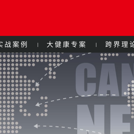
实战案例
大健康专案
跨界理