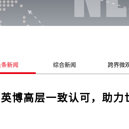
头条新闻
综合新闻
跨界微
获英博高层一致认可，助力