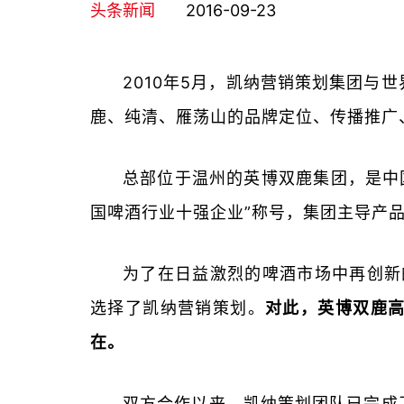
头条新闻
2016-09-23
2010年5月，凯纳营销策划集团
鹿、纯清、雁荡山的品牌定位、传播推广
总部位于温州的英博双鹿集团，是中
国啤酒行业十强企业”称号，集团主导产
为了在日益激烈的啤酒市场中再创新
选择了凯纳营销策划。
对此，英博双鹿高
在。
双方合作以来，凯纳策划团队已完成