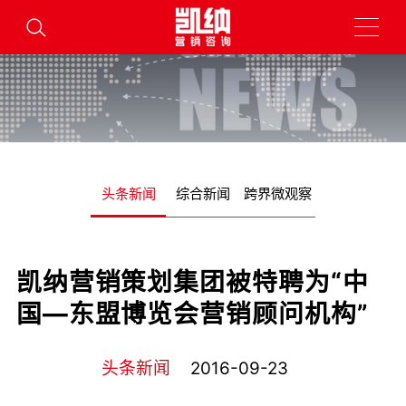
头条新闻
综合新闻
跨界微观察
凯纳营销策划集团被特聘为“中
国—东盟博览会营销顾问机构”
头条新闻
2016-09-23