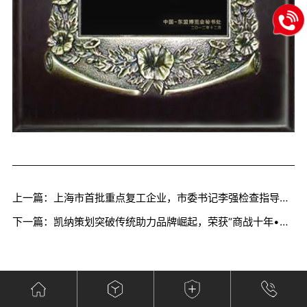
上一篇：上海市首批重点复工企业，市委书记李强检查指导凯纳咨询防疫工作
下一篇：凯纳策划突破传统助力品牌崛起，荣获“商战十年•本土影响力营销咨询公司”