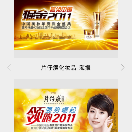
片仔癀化妆品-海报