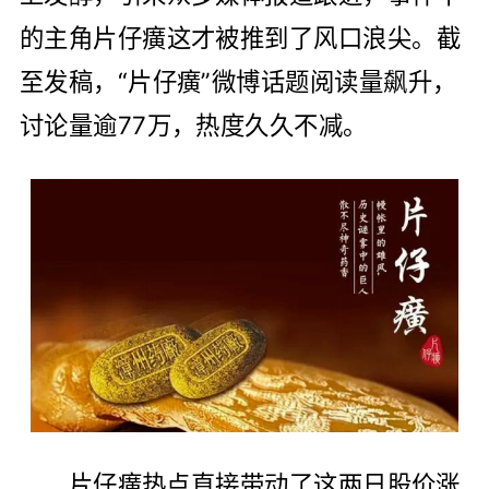
的主角片仔癀这才被推到了风口浪尖。截
至发稿，“片仔癀”微博话题阅读量飙升，
讨论量逾77万，热度久久不减。
片仔癀热点直接带动了这两日股价涨